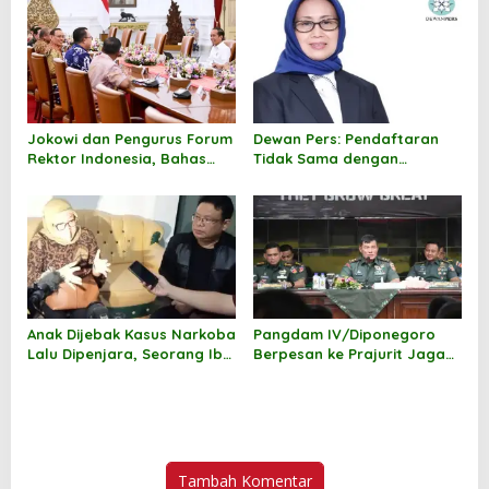
Sosial
Jokowi dan Pengurus Forum
Dewan Pers: Pendaftaran
Rektor Indonesia, Bahas
Tidak Sama dengan
Tantangan Indonesia Emas
Pendataan
2045
Anak Dijebak Kasus Narkoba
Pangdam IV/Diponegoro
Lalu Dipenjara, Seorang Ibu
Berpesan ke Prajurit Jaga
Minta Keadilan
Nama Besar Banteng
Raiders
Tambah Komentar