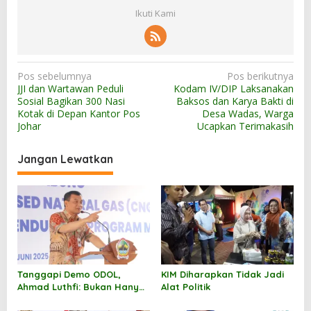
Ikuti Kami
N
Pos sebelumnya
Pos berikutnya
JJI dan Wartawan Peduli
Kodam IV/DIP Laksanakan
a
Sosial Bagikan 300 Nasi
Baksos dan Karya Bakti di
v
Kotak di Depan Kantor Pos
Desa Wadas, Warga
Johar
Ucapkan Terimakasih
i
g
Jangan Lewatkan
a
s
i
p
o
s
Tanggapi Demo ODOL,
KIM Diharapkan Tidak Jadi
Ahmad Luthfi: Bukan Hanya
Alat Politik
Soal Ekonomi, Tapi Dampak