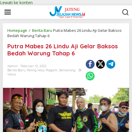
Lewati ke konten
Homepage
/
Berita Baru
Putra Mabes 26 Lindu Aji Gelar Baksos
Bedah Warung Tahap 6
Putra Mabes 26 Lindu Aji Gelar Baksos
Bedah Warung Tahap 6
Admin
Februari 12, 2022
Berita Baru
,
Paling Atas
,
Ragam
,
Semarang
38
Views