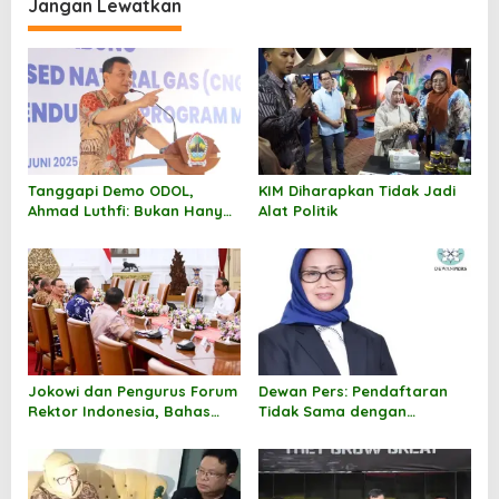
Jangan Lewatkan
g
a
s
i
p
o
Tanggapi Demo ODOL,
KIM Diharapkan Tidak Jadi
s
Ahmad Luthfi: Bukan Hanya
Alat Politik
Soal Ekonomi, Tapi Dampak
Sosial
Jokowi dan Pengurus Forum
Dewan Pers: Pendaftaran
Rektor Indonesia, Bahas
Tidak Sama dengan
Tantangan Indonesia Emas
Pendataan
2045