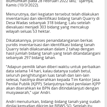
diumumkan pada 28 Februari 2022 lalu,” ujarnya,
Kamis (10/3/2022).
Menurutnya, dari kegiatan tersebut telah dilakukan
inventarisasi dan identifikasi bidang tanah Quarry di
Desa Wadas sebanyak 318 bidang. Lalu setelah
dievaluasi menjadi 303 bidang yang mencakup
wilayah seluas 53 hektar.
Dikatakannya, proses penandatanganan berkas
yuridis inventarisasi dan identifikasi bidang tanah
Quarry telah dilaksanakan dalam 2 tahap dengan
hasil jumlah bidang tanah yang telah ditandatangani
sebanyak 297 bidang lahan.
“Adapun pemilik lahan diberi waktu untuk perbaikan
data selama 14 hari, kalau datanya sudah betul,
seluruh penghitungan luas tanah dan lain-lain
selesai, hasilnya diserahkan kepada Tim Kantor Jasa
Penilai Publik (KJPP). Selanjutnya hasil penilaian KJPP
akan diserahkan ke BPN dan ditindaklanjuti dengan
musyawarah,” ujar Andri.
Andri menuturkan, bidang-bidang tanah yang sudah
dinilai kemudian dikirim ke BBWS SO. Setelah itu