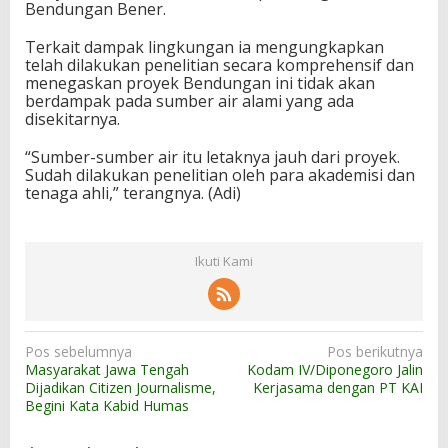
Bendungan Bener.
Terkait dampak lingkungan ia mengungkapkan
telah dilakukan penelitian secara komprehensif dan
menegaskan proyek Bendungan ini tidak akan
berdampak pada sumber air alami yang ada
disekitarnya.
“Sumber-sumber air itu letaknya jauh dari proyek.
Sudah dilakukan penelitian oleh para akademisi dan
tenaga ahli,” terangnya. (Adi)
Ikuti Kami
N
Pos sebelumnya
Pos berikutnya
Masyarakat Jawa Tengah
Kodam IV/Diponegoro Jalin
a
Dijadikan Citizen Journalisme,
Kerjasama dengan PT KAI
v
Begini Kata Kabid Humas
i