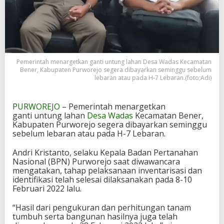
Pemerintah menargetkan ganti untung lahan Desa Wadas Kecamatan
Bener, Kabupaten Purworejo segera dibayarkan seminggu sebelum
lebaran atau pada H-7 Lebaran.(foto;Adi)
PURWOREJO
– Pemerintah menargetkan
ganti untung lahan
Desa Wadas
Kecamatan Bener,
Kabupaten Purworejo segera dibayarkan seminggu
sebelum lebaran atau pada H-7 Lebaran.
Andri Kristanto, selaku Kepala Badan Pertanahan
Nasional (BPN) Purworejo saat diwawancara
mengatakan, tahap pelaksanaan inventarisasi dan
identifikasi telah selesai dilaksanakan pada 8-10
Februari 2022 lalu.
“Hasil dari pengukuran dan perhitungan tanam
tumbuh serta bangunan hasilnya juga telah