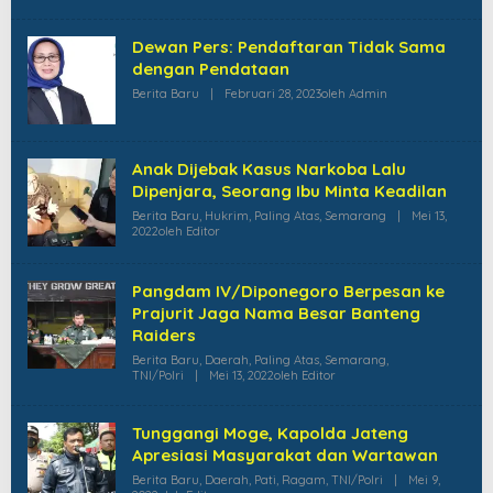
Dewan Pers: Pendaftaran Tidak Sama
dengan Pendataan
Berita Baru
|
Februari 28, 2023
Oleh
Admin
Anak Dijebak Kasus Narkoba Lalu
Dipenjara, Seorang Ibu Minta Keadilan
Berita Baru
,
Hukrim
,
Paling Atas
,
Semarang
|
Mei 13,
2022
Oleh
Editor
Pangdam IV/Diponegoro Berpesan ke
Prajurit Jaga Nama Besar Banteng
Raiders
Berita Baru
,
Daerah
,
Paling Atas
,
Semarang
,
TNI/Polri
|
Mei 13, 2022
Oleh
Editor
Tunggangi Moge, Kapolda Jateng
Apresiasi Masyarakat dan Wartawan
Berita Baru
,
Daerah
,
Pati
,
Ragam
,
TNI/Polri
|
Mei 9,