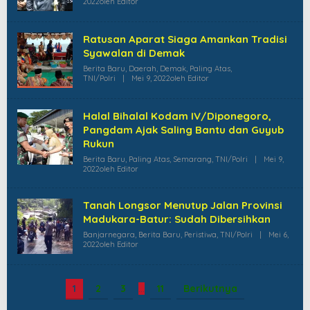
2022
Oleh
Editor
Ratusan Aparat Siaga Amankan Tradisi
Syawalan di Demak
Berita Baru
,
Daerah
,
Demak
,
Paling Atas
,
TNI/Polri
|
Mei 9, 2022
Oleh
Editor
Halal Bihalal Kodam IV/Diponegoro,
Pangdam Ajak Saling Bantu dan Guyub
Rukun
Berita Baru
,
Paling Atas
,
Semarang
,
TNI/Polri
|
Mei 9,
2022
Oleh
Editor
Tanah Longsor Menutup Jalan Provinsi
Madukara-Batur: Sudah Dibersihkan
Banjarnegara
,
Berita Baru
,
Peristiwa
,
TNI/Polri
|
Mei 6,
2022
Oleh
Editor
1
2
3
…
11
Berikutnya