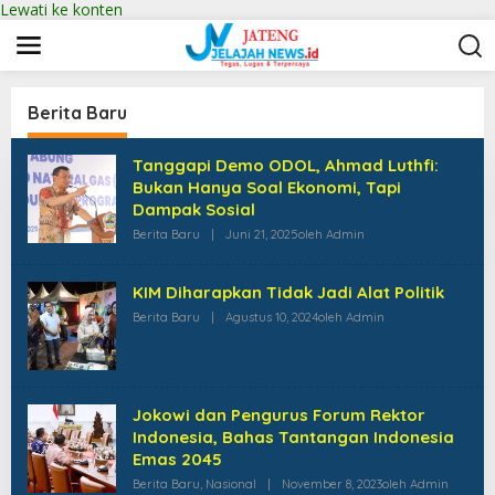
Lewati ke konten
Berita Baru
Tanggapi Demo ODOL, Ahmad Luthfi:
Bukan Hanya Soal Ekonomi, Tapi
Dampak Sosial
Berita Baru
|
Juni 21, 2025
Oleh
Admin
KIM Diharapkan Tidak Jadi Alat Politik
Berita Baru
|
Agustus 10, 2024
Oleh
Admin
Jokowi dan Pengurus Forum Rektor
Indonesia, Bahas Tantangan Indonesia
Emas 2045
Berita Baru
,
Nasional
|
November 8, 2023
Oleh
Admin