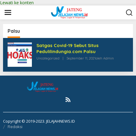
Lewati ke konten
Palsu
Satgas Covid-19 Sebut Situs
Pedulilindungia.com Palsu
Uncategorized
|
September 11, 2021
Oleh
Admin
Copyright © 2019-2023. JELAJAHNEWS.ID
Redaksi