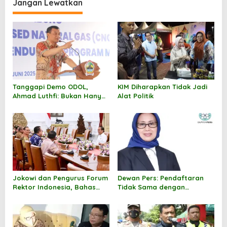
Jangan Lewatkan
g
a
s
i
p
o
Tanggapi Demo ODOL,
KIM Diharapkan Tidak Jadi
s
Ahmad Luthfi: Bukan Hanya
Alat Politik
Soal Ekonomi, Tapi Dampak
Sosial
Jokowi dan Pengurus Forum
Dewan Pers: Pendaftaran
Rektor Indonesia, Bahas
Tidak Sama dengan
Tantangan Indonesia Emas
Pendataan
2045