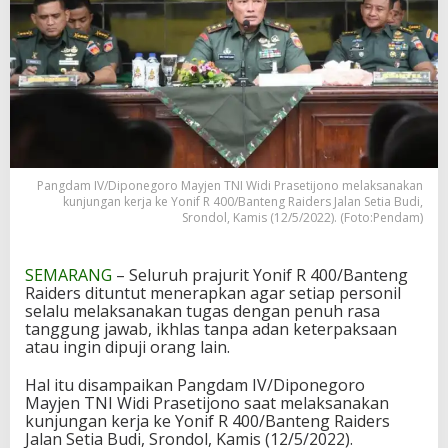
Pangdam IV/Diponegoro Mayjen TNI Widi Prasetijono melaksanakan
kunjungan kerja ke Yonif R 400/Banteng Raiders Jalan Setia Budi,
Srondol, Kamis (12/5/2022). (Foto:Pendam)
SEMARANG
– Seluruh prajurit Yonif R 400/Banteng
Raiders dituntut menerapkan agar setiap personil
selalu melaksanakan tugas dengan penuh rasa
tanggung jawab, ikhlas tanpa adan keterpaksaan
atau ingin dipuji orang lain.
Hal itu disampaikan Pangdam IV/Diponegoro
Mayjen TNI Widi Prasetijono saat melaksanakan
kunjungan kerja ke Yonif R 400/Banteng Raiders
Jalan Setia Budi, Srondol, Kamis (12/5/2022).