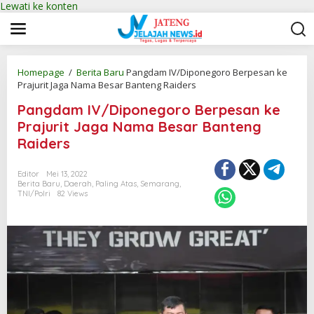
Lewati ke konten
Homepage
/
Berita Baru
Pangdam IV/Diponegoro Berpesan ke
Prajurit Jaga Nama Besar Banteng Raiders
Pangdam IV/Diponegoro Berpesan ke
Prajurit Jaga Nama Besar Banteng
Raiders
Editor
Mei 13, 2022
Berita Baru
,
Daerah
,
Paling Atas
,
Semarang
,
TNI/Polri
82 Views