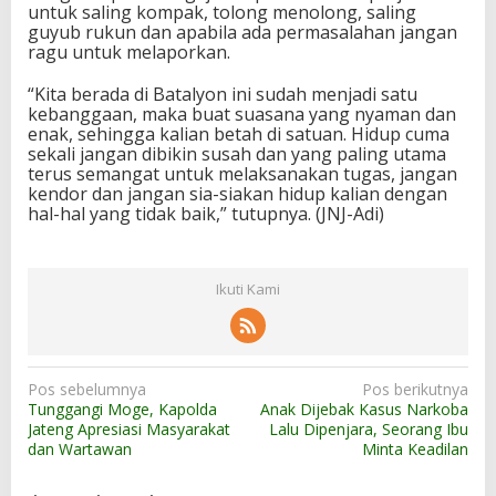
untuk saling kompak, tolong menolong, saling
guyub rukun dan apabila ada permasalahan jangan
ragu untuk melaporkan.
“Kita berada di Batalyon ini sudah menjadi satu
kebanggaan, maka buat suasana yang nyaman dan
enak, sehingga kalian betah di satuan. Hidup cuma
sekali jangan dibikin susah dan yang paling utama
terus semangat untuk melaksanakan tugas, jangan
kendor dan jangan sia-siakan hidup kalian dengan
hal-hal yang tidak baik,” tutupnya. (JNJ-Adi)
Ikuti Kami
N
Pos sebelumnya
Pos berikutnya
Tunggangi Moge, Kapolda
Anak Dijebak Kasus Narkoba
a
Jateng Apresiasi Masyarakat
Lalu Dipenjara, Seorang Ibu
v
dan Wartawan
Minta Keadilan
i