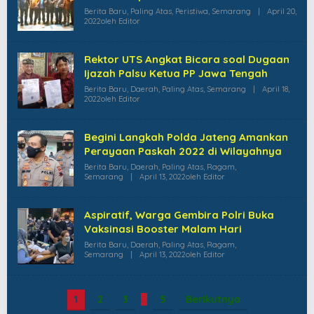
Berita Baru
,
Paling Atas
,
Peristiwa
,
Semarang
|
April 20,
2022
Oleh
Editor
Rektor UTS Angkat Bicara soal Dugaan
Ijazah Palsu Ketua PP Jawa Tengah
Berita Baru
,
Daerah
,
Paling Atas
,
Semarang
|
April 18,
2022
Oleh
Editor
Begini Langkah Polda Jateng Amankan
Perayaan Paskah 2022 di Wilayahnya
Berita Baru
,
Daerah
,
Paling Atas
,
Ragam
,
Semarang
|
April 13, 2022
Oleh
Editor
Aspiratif, Warga Gembira Polri Buka
Vaksinasi Booster Malam Hari
Berita Baru
,
Daerah
,
Paling Atas
,
Ragam
,
Semarang
|
April 13, 2022
Oleh
Editor
1
2
3
…
5
Berikutnya