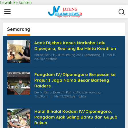
Lewati ke konten
Semarang
Anak Dijebak Kasus Narkoba Lalu
Dipenjara, Seorang Ibu Minta Keadilan
Berita Baru
,
Hukrim
,
Paling Atas
,
Semarang
|
Mei 13,
2022
Oleh
Editor
Pangdam IV/Diponegoro Berpesan ke
Prajurit Jaga Nama Besar Banteng
Raiders
Berita Baru
,
Daerah
,
Paling Atas
,
Semarang
,
TNI/Polri
|
Mei 13, 2022
Oleh
Editor
Halal Bihalal Kodam IV/Diponegoro,
Pangdam Ajak Saling Bantu dan Guyub
Rukun