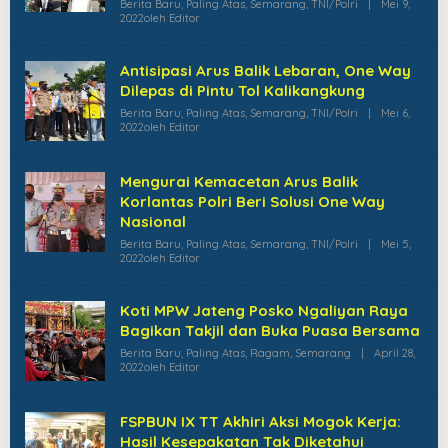
Berita Baru
,
Paling Atas
,
Semarang
,
TNI/Polri
|
Mei 9,
2022
Oleh
Editor
Antisipasi Arus Balik Lebaran, One Way
Dilepas di Pintu Tol Kalikangkung
Berita Baru
,
Paling Atas
,
Semarang
,
TNI/Polri
|
Mei 6,
2022
Oleh
Editor
Mengurai Kemacetan Arus Balik
Korlantas Polri Beri Solusi One Way
Nasional
Berita Baru
,
Paling Atas
,
Semarang
,
TNI/Polri
|
Mei 5,
2022
Oleh
Editor
Koti MPW Jateng Posko Ngaliyan Raya
Bagikan Takjil dan Buka Puasa Bersama
Berita Baru
,
Paling Atas
,
Ragam
,
Semarang
|
April 28,
2022
Oleh
Editor
FSPBUN IX TT Akhiri Aksi Mogok Kerja:
Hasil Kesepakatan Tak Diketahui