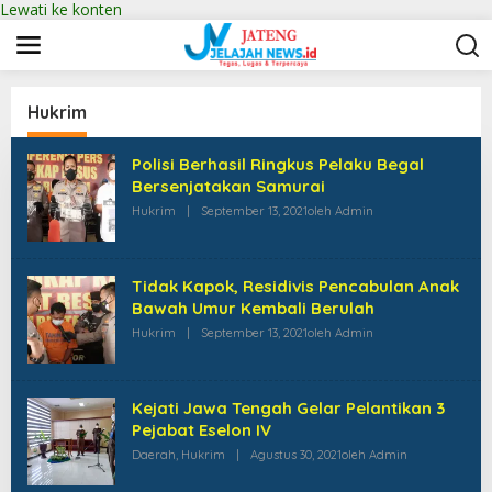
Lewati ke konten
Hukrim
Polisi Berhasil Ringkus Pelaku Begal
Bersenjatakan Samurai
Hukrim
|
September 13, 2021
Oleh
Admin
Tidak Kapok, Residivis Pencabulan Anak
Bawah Umur Kembali Berulah
Hukrim
|
September 13, 2021
Oleh
Admin
Kejati Jawa Tengah Gelar Pelantikan 3
Pejabat Eselon IV
Daerah
,
Hukrim
|
Agustus 30, 2021
Oleh
Admin